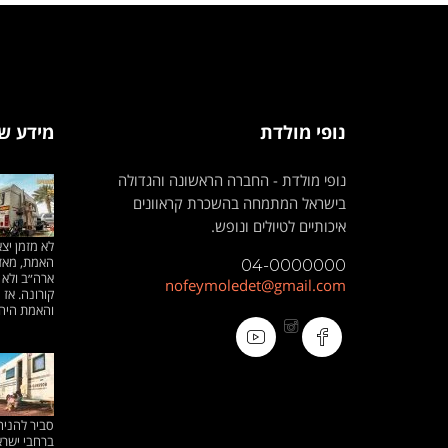
נופי מולדת
מידע ש
נופי מולדת - החברה הראשונה והגדולה
בישראל המתמחה בהשכרת קראוונים
איכותיים לטיולים ונופש.
לא מזמן יצא
האמת, מאז 
04-0000000
ארה״ב ולא 
nofeymoledet@gmail.com
קורונה. אז
והאמת היה 
סביר להניח
ברחבי ישרא