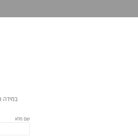
לְעִוְורִים
הַמִּשְׁתַּמְּשִׁים
בְּתוֹכְנַת
קוֹרֵא־מָסָךְ;
לְחַץ
Control-
F10
לִפְתִיחַת
תַּפְרִיט
נְגִישׁוּת.
במידה ו
שם מלא